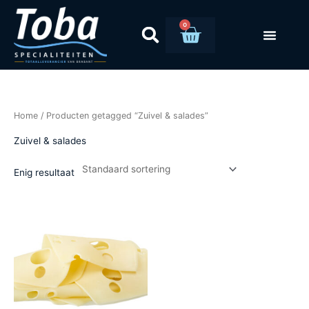
Ga
naar
0
Winkelwag
de
inhoud
Home
/ Producten getagged “Zuivel & salades”
Zuivel & salades
Enig resultaat