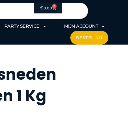
0
Winkelwagen
€
0.00
PARTY SERVICE
MIJN ACCOUNT
BESTEL NU
esneden
n 1 Kg