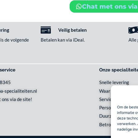
Chat met ons vi
ering
Veilig betalen
 is de volgende
Betalen kan via iDeal.
Alle
service
Onze specialiteit
48345
Snelle levering
a-specialiteiten.nl
Waar en wanneer u 
 ons via de site!
Service met een gl
Om de beste
Persoonlijk en loka
informatie o
Duurzaam
deze techno
verwerken. 
Betrouwbaar
nadelige in