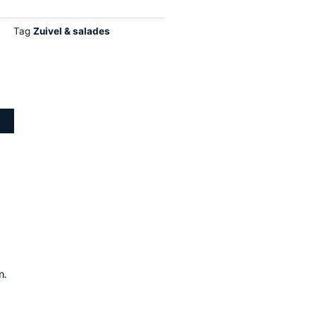
Tag
Zuivel & salades
n
n.