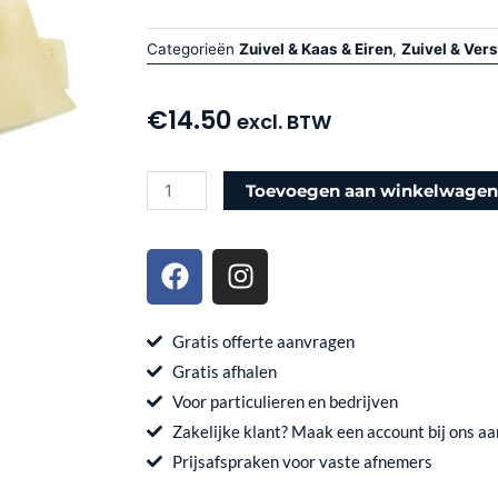
Categorieën
Zuivel & Kaas & Eiren
,
Zuivel & Vers
€
14.50
excl. BTW
Vergeer
Toevoegen aan winkelwage
gesneden
jong
F
I
belegen
a
n
1
c
s
Kg
e
t
Gratis offerte aanvragen
aantal
b
a
Gratis afhalen
o
g
Voor particulieren en bedrijven
o
r
Zakelijke klant? Maak een account bij ons aa
k
a
Prijsafspraken voor vaste afnemers
m