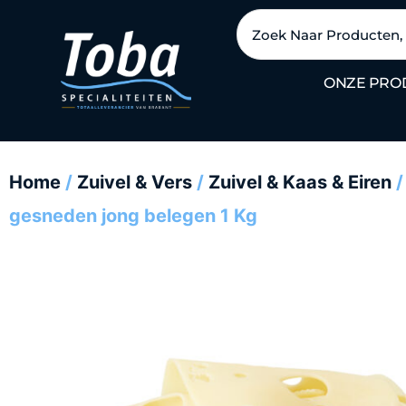
Ga
Zoeken
naar
de
ONZE PRO
inhoud
Home
/
Zuivel & Vers
/
Zuivel & Kaas & Eiren
/
gesneden jong belegen 1 Kg