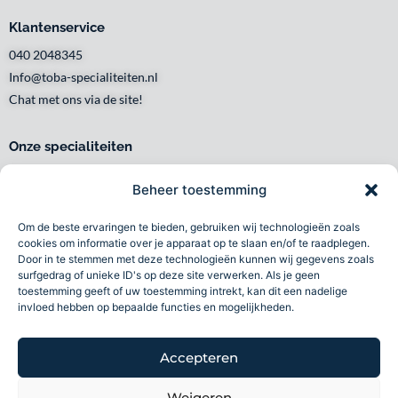
Klantenservice
040 2048345
Info@toba-specialiteiten.nl
Chat met ons via de site!
Onze specialiteiten
Snelle levering
Beheer toestemming
Waar en wanneer u het wilt
Service met een glimlach
Om de beste ervaringen te bieden, gebruiken wij technologieën zoals
Persoonlijk en lokaal
cookies om informatie over je apparaat op te slaan en/of te raadplegen.
Door in te stemmen met deze technologieën kunnen wij gegevens zoals
Duurzaam
surfgedrag of unieke ID's op deze site verwerken. Als je geen
Betrouwbaar
toestemming geeft of uw toestemming intrekt, kan dit een nadelige
invloed hebben op bepaalde functies en mogelijkheden.
Toba specialiteiten B.V 2026©
Accepteren
Volg ons
Weigeren