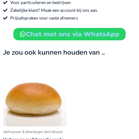
o
g
Voor particulieren en bedrijven
o
r
Zakelijke klant? Maak een account bij ons aan.
k
a
Prijsafspraken voor vaste afnemers
m
Chat met ons via WhatsApp
Je zou ook kunnen houden van …
Verhoeven & Moeskops Vers Brood