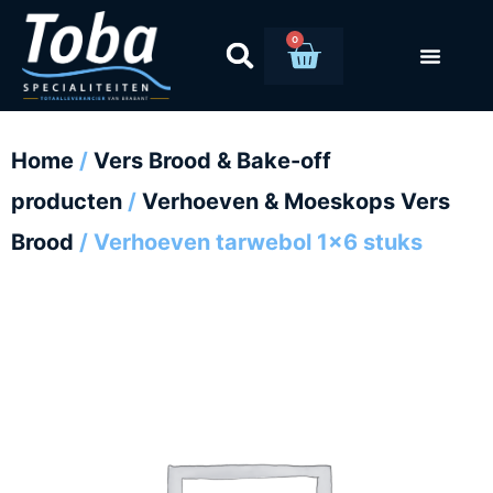
Ga
naar
0
Winkelwag
de
inhoud
Home
/
Vers Brood & Bake-off
producten
/
Verhoeven & Moeskops Vers
Brood
/ Verhoeven tarwebol 1×6 stuks