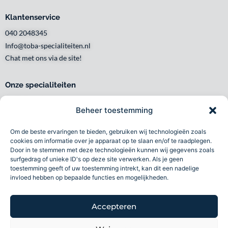
Klantenservice
040 2048345
Info@toba-specialiteiten.nl
Chat met ons via de site!
Onze specialiteiten
Snelle levering
Beheer toestemming
Waar en wanneer u het wilt
Service met een glimlach
Om de beste ervaringen te bieden, gebruiken wij technologieën zoals
Persoonlijk en lokaal
cookies om informatie over je apparaat op te slaan en/of te raadplegen.
Door in te stemmen met deze technologieën kunnen wij gegevens zoals
Duurzaam
surfgedrag of unieke ID's op deze site verwerken. Als je geen
Betrouwbaar
toestemming geeft of uw toestemming intrekt, kan dit een nadelige
invloed hebben op bepaalde functies en mogelijkheden.
Toba specialiteiten B.V 2026©
Accepteren
Volg ons