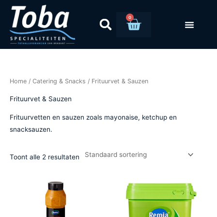
Ga
naar
0
Winkelwag
de
inhoud
Home
/
Catering & Snacks
/ Frituurvet & Sauzen
Frituurvet & Sauzen
Frituurvetten en sauzen zoals mayonaise, ketchup en
snacksauzen.
Toont alle 2 resultaten