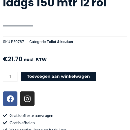
laags 150 mtr 12 rol
SKU
P50787
Categorie
Toilet & keuken
€
21.70
excl. BTW
Toiletpapier
Toevoegen aan winkelwagen
Euro
mini
F
I
jumbo
a
n
cellulose
c
s
2
e
t
Gratis offerte aanvragen
laags
b
a
Gratis afhalen
150
Voor particulieren en bedrijven