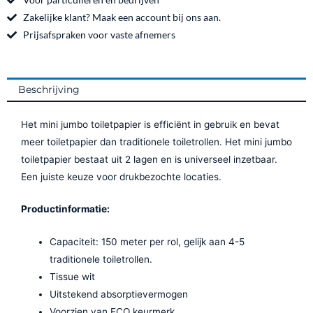
o
g
mtr
o
r
Zakelijke klant? Maak een account bij ons aan.
12
k
a
Prijsafspraken voor vaste afnemers
rol
m
aantal
Beschrijving
Het mini jumbo toiletpapier is efficiënt in gebruik en bevat
meer toiletpapier dan traditionele toiletrollen. Het mini jumbo
toiletpapier bestaat uit 2 lagen en is universeel inzetbaar.
Een juiste keuze voor drukbezochte locaties.
Productinformatie:
Capaciteit: 150 meter per rol, gelijk aan 4-5
traditionele toiletrollen.
Tissue wit
Uitstekend absorptievermogen
Voorzien van ECO keurmerk