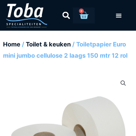
Ga
naar
0
Winkelwag
de
inhoud
Home
/
Toilet & keuken
/ Toiletpapier Euro
mini jumbo cellulose 2 laags 150 mtr 12 rol