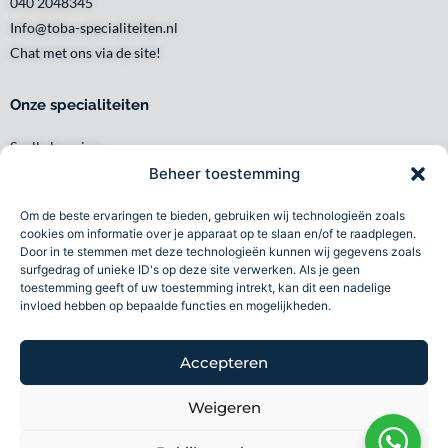
040 2048345
Info@toba-specialiteiten.nl
Chat met ons via de site!
Onze specialiteiten
Snelle levering
Waar en wanneer u het wilt
Beheer toestemming
Service met een glimlach
Om de beste ervaringen te bieden, gebruiken wij technologieën zoals
Persoonlijk en lokaal
cookies om informatie over je apparaat op te slaan en/of te raadplegen.
Duurzaam
Door in te stemmen met deze technologieën kunnen wij gegevens zoals
surfgedrag of unieke ID's op deze site verwerken. Als je geen
Betrouwbaar
toestemming geeft of uw toestemming intrekt, kan dit een nadelige
invloed hebben op bepaalde functies en mogelijkheden.
Toba specialiteiten B.V 2026©
Accepteren
Volg ons
Weigeren
F
I
L