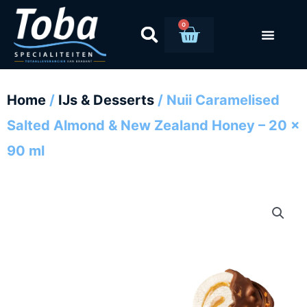
Ga
naar
0
Winkelwag
de
inhoud
Home
/
IJs & Desserts
/ Nuii Caramelised
Salted Almond & New Zealand Honey – 20 x
90 ml