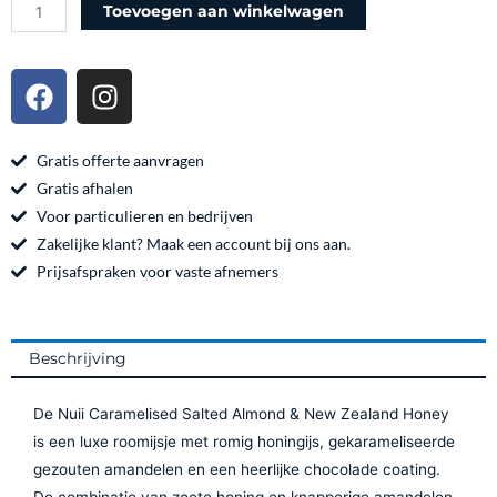
Nuii
Toevoegen aan winkelwagen
Caramelised
Salted
F
I
Almond
a
n
&
c
s
New
e
t
Gratis offerte aanvragen
Zealand
b
a
Gratis afhalen
Honey
o
g
Voor particulieren en bedrijven
–
o
r
Zakelijke klant? Maak een account bij ons aan.
20
k
a
Prijsafspraken voor vaste afnemers
x
m
90
ml
Beschrijving
aantal
De Nuii Caramelised Salted Almond & New Zealand Honey
is een luxe roomijsje met romig honingijs, gekarameliseerde
gezouten amandelen en een heerlijke chocolade coating.
De combinatie van zoete honing en knapperige amandelen