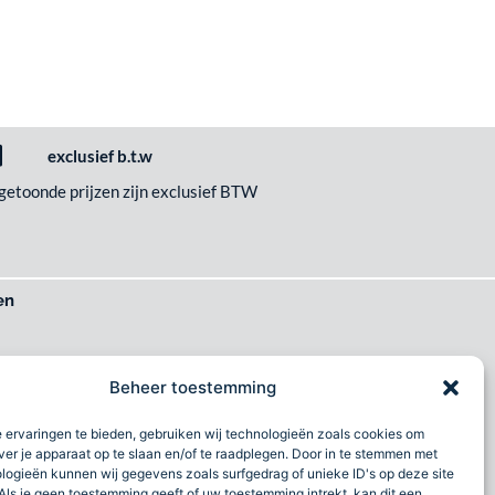
exclusief b.t.w
 getoonde prijzen zijn exclusief BTW
en
het wilt
Beheer toestemming
imlach
al
 ervaringen te bieden, gebruiken wij technologieën zoals cookies om
ver je apparaat op te slaan en/of te raadplegen. Door in te stemmen met
logieën kunnen wij gegevens zoals surfgedrag of unieke ID's op deze site
Als je geen toestemming geeft of uw toestemming intrekt, kan dit een