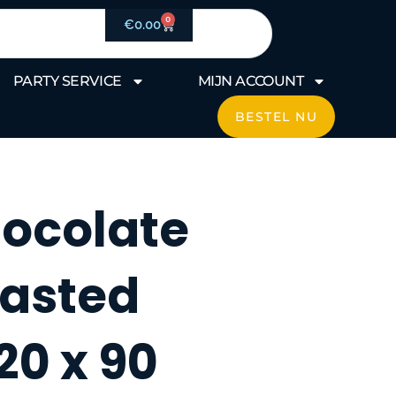
0
Winkelwagen
€
0.00
PARTY SERVICE
MIJN ACCOUNT
BESTEL NU
hocolate
oasted
20 x 90