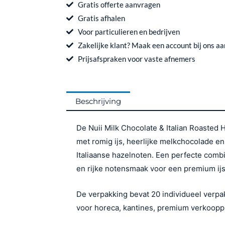
Roasted
e
t
Gratis offerte aanvragen
Hazelnut
b
a
Gratis afhalen
o
g
–
Voor particulieren en bedrijven
o
r
20
Zakelijke klant? Maak een account bij ons aa
k
a
x
Prijsafspraken voor vaste afnemers
m
90
ml
aantal
Beschrijving
De Nuii Milk Chocolate & Italian Roasted 
met romig ijs, heerlijke melkchocolade e
Italiaanse hazelnoten. Een perfecte comb
en rijke notensmaak voor een premium ijs
De verpakking bevat 20 individueel verpakt
voor horeca, kantines, premium verkoopp