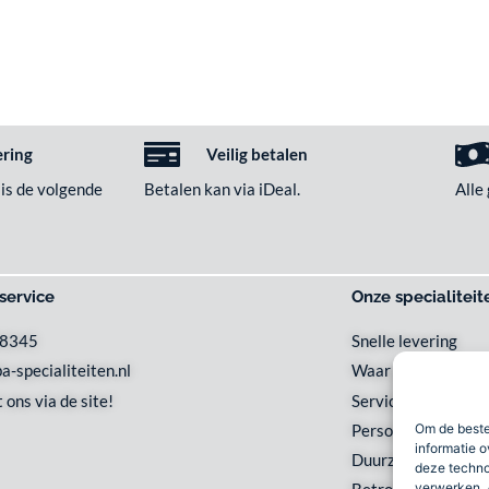
ering
Veilig betalen
 is de volgende
Betalen kan via iDeal.
Alle
service
Onze specialiteit
48345
Snelle levering
a-specialiteiten.nl
Waar en wanneer u 
 ons via de site!
Service met een gl
Persoonlijk en loka
Om de beste
informatie o
Duurzaam
deze techno
verwerken. 