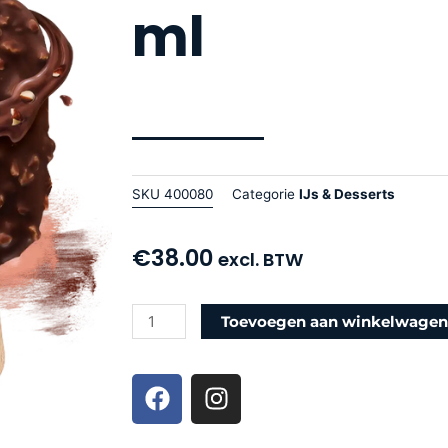
ml
SKU
400080
Categorie
IJs & Desserts
€
38.00
excl. BTW
Nuii
Toevoegen aan winkelwage
Milk
Chocolate
F
I
&
a
n
Italian
c
s