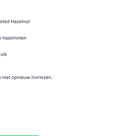
asted Hazelnut
e hazelnoten
ruik
 niet opnieuw invriezen.