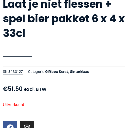
Laat je niet flessen +
spel bier pakket 6 x 4 x
33cl
SKU
130127
Categorie
Giftbox Kerst, Sinterklaas
€
51.50
excl. BTW
Uitverkocht
F
I