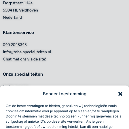
Dorpstraat 114a
5504 HL Veldhoven
Nederland
Klantenservice
040 2048345
Info@toba-specialiteiten.nl
Chat met ons via de site!
Onze specialiteiten
Snelle levering
Waar en wanneer u het wilt
Beheer toestemming
Service met een glimlach
Om de beste ervaringen te bieden, gebruiken wij technologieën zoals
Persoonlijk en lokaal
cookies om informatie over je apparaat op te slaan en/of te raadplegen.
Duurzaam
Door in te stemmen met deze technologieën kunnen wij gegevens zoals
surfgedrag of unieke ID's op deze site verwerken. Als je geen
Betrouwbaar
toestemming geeft of uw toestemming intrekt, kan dit een nadelige