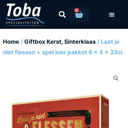
Ga
naar
0
Winkelwag
de
inhoud
Home
/
Giftbox Kerst, Sinterklaas
/ Laat je
niet flessen + spel bier pakket 6 x 4 x 33cl