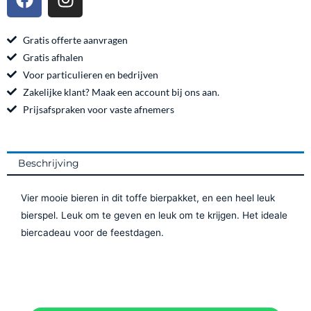
a
n
c
s
e
t
Gratis offerte aanvragen
b
a
Gratis afhalen
o
g
Voor particulieren en bedrijven
o
r
Zakelijke klant? Maak een account bij ons aan.
k
a
Prijsafspraken voor vaste afnemers
m
Beschrijving
Vier mooie bieren in dit toffe bierpakket, en een heel leuk
bierspel. Leuk om te geven en leuk om te krijgen. Het ideale
biercadeau voor de feestdagen.