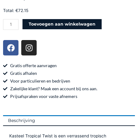
x
Total:
€
72.15
33cl
Blik
Toevoegen aan winkelwagen
–
Tropisch
F
I
Cocktailbier
a
n
vol
c
s
Smaak
e
t
Gratis offerte aanvragen
aantal
b
a
Gratis afhalen
o
g
Voor particulieren en bedrijven
o
r
Zakelijke klant? Maak een account bij ons aan.
k
a
Prijsafspraken voor vaste afnemers
m
Beschrijving
Kasteel Tropical Twist is een verrassend tropisch