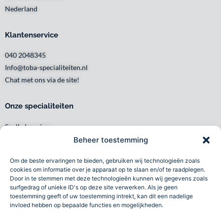
Nederland
Klantenservice
040 2048345
Info@toba-specialiteiten.nl
Chat met ons via de site!
Onze specialiteiten
Snelle levering
Waar en wanneer u het wilt
Beheer toestemming
Service met een glimlach
Om de beste ervaringen te bieden, gebruiken wij technologieën zoals
Persoonlijk en lokaal
cookies om informatie over je apparaat op te slaan en/of te raadplegen.
Duurzaam
Door in te stemmen met deze technologieën kunnen wij gegevens zoals
surfgedrag of unieke ID's op deze site verwerken. Als je geen
Betrouwbaar
toestemming geeft of uw toestemming intrekt, kan dit een nadelige
invloed hebben op bepaalde functies en mogelijkheden.
Toba specialiteiten B.V 2026©