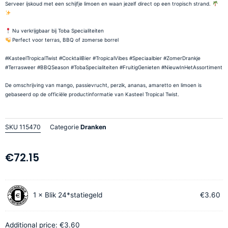
Serveer ijskoud met een schijfje limoen en waan jezelf direct op een tropisch strand.
Nu verkrijgbaar bij Toba Specialiteiten
Perfect voor terras, BBQ of zomerse borrel
#KasteelTropicalTwist #CocktailBier #TropicalVibes #Speciaalbier #ZomerDrankje
#Terrasweer #BBQSeason #TobaSpecialiteiten #FruitigGenieten #NieuwInHetAssortiment
De omschrijving van mango, passievrucht, perzik, ananas, amaretto en limoen is
gebaseerd op de officiële productinformatie van Kasteel Tropical Twist.
SKU
115470
Categorie
Dranken
€
72.15
Kasteel
1
×
Blik 24*statiegeld
€
3.60
Tropical
Twist
24
Additional price:
€
3.60