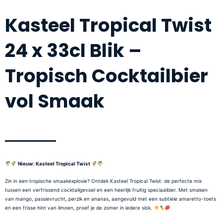
Kasteel Tropical Twist
24 x 33cl Blik –
Tropisch Cocktailbier
vol Smaak
Nieuw: Kasteel Tropical Twist
Zin in een tropische smaakexplosie? Ontdek Kasteel Tropical Twist: de perfecte mix
tussen een verfrissend cocktailgevoel en een heerlijk fruitig speciaalbier. Met smaken
van mango, passievrucht, perzik en ananas, aangevuld met een subtiele amaretto-toets
en een frisse hint van limoen, proef je de zomer in iedere slok.