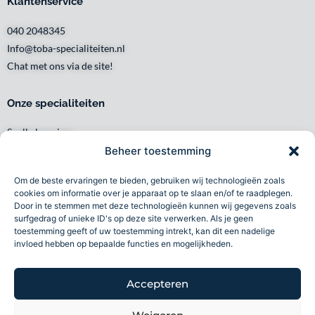
Klantenservice
040 2048345
Info@toba-specialiteiten.nl
Chat met ons via de site!
Onze specialiteiten
Snelle levering
Waar en wanneer u het wilt
Beheer toestemming
Service met een glimlach
Om de beste ervaringen te bieden, gebruiken wij technologieën zoals
Persoonlijk en lokaal
cookies om informatie over je apparaat op te slaan en/of te raadplegen.
Duurzaam
Door in te stemmen met deze technologieën kunnen wij gegevens zoals
surfgedrag of unieke ID's op deze site verwerken. Als je geen
Betrouwbaar
toestemming geeft of uw toestemming intrekt, kan dit een nadelige
invloed hebben op bepaalde functies en mogelijkheden.
Toba specialiteiten B.V 2026©
Accepteren
Volg ons