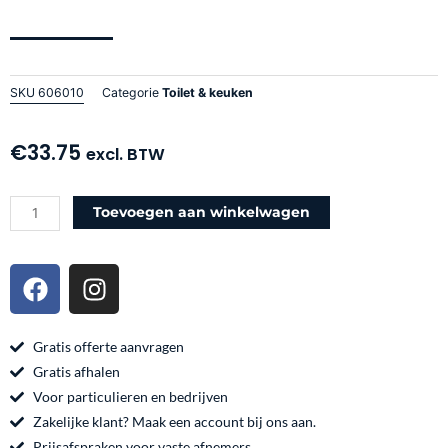
SKU
606010
Categorie
Toilet & keuken
€
33.75
excl. BTW
Handzeep
Toevoegen aan winkelwagen
lotion
soap
F
I
Toba
a
n
aantal
c
s
e
t
Gratis offerte aanvragen
b
a
Gratis afhalen
o
g
Voor particulieren en bedrijven
o
r
Zakelijke klant? Maak een account bij ons aan.
Prijsafspraken voor vaste afnemers