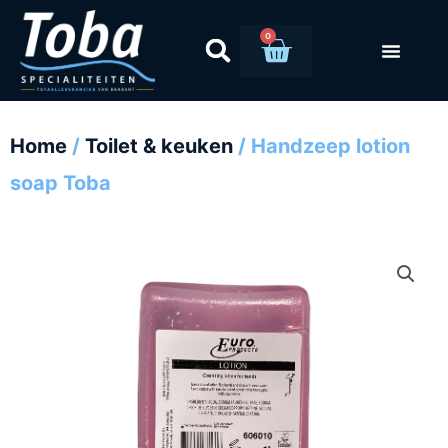
Ga
naar
0
Winkelwag
de
inhoud
Home
/
Toilet & keuken
/ Handzeep lotion
soap Toba