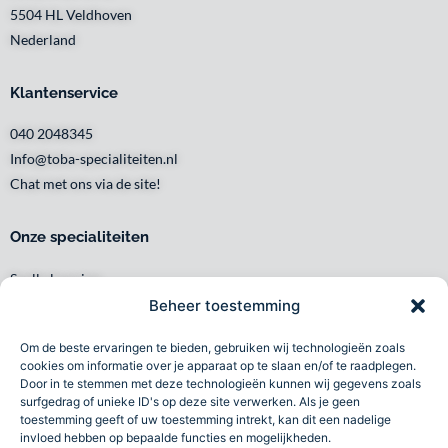
5504 HL Veldhoven
Nederland
Klantenservice
040 2048345
Info@toba-specialiteiten.nl
Chat met ons via de site!
Onze specialiteiten
Snelle levering
Waar en wanneer u het wilt
Beheer toestemming
Service met een glimlach
Om de beste ervaringen te bieden, gebruiken wij technologieën zoals
Persoonlijk en lokaal
cookies om informatie over je apparaat op te slaan en/of te raadplegen.
Duurzaam
Door in te stemmen met deze technologieën kunnen wij gegevens zoals
surfgedrag of unieke ID's op deze site verwerken. Als je geen
Betrouwbaar
toestemming geeft of uw toestemming intrekt, kan dit een nadelige
invloed hebben op bepaalde functies en mogelijkheden.