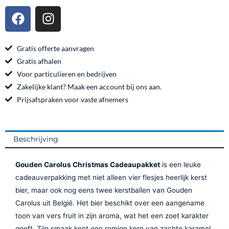
F
I
a
n
c
s
e
t
Gratis offerte aanvragen
b
a
Gratis afhalen
o
g
Voor particulieren en bedrijven
o
r
Zakelijke klant? Maak een account bij ons aan.
k
a
Prijsafspraken voor vaste afnemers
m
Beschrijving
Gouden Carolus Christmas Cadeaupakket
is een leuke
cadeauverpakking met niet alleen vier flesjes heerlijk kerst
bier, maar ook nog eens twee kerstballen van Gouden
Carolus uit België. Het bier beschikt over een aangename
toon van vers fruit in zijn aroma, wat het een zoet karakter
geeft. Zijn smaak kent een romige kern van zachte karamel