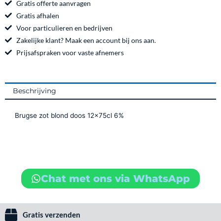
e
t
Gratis offerte aanvragen
b
a
Gratis afhalen
o
g
Voor particulieren en bedrijven
o
r
Zakelijke klant? Maak een account bij ons aan.
k
a
Prijsafspraken voor vaste afnemers
m
Beschrijving
Brugse zot blond doos 12x75cl 6%
Chat met ons via WhatsApp
Gratis verzenden