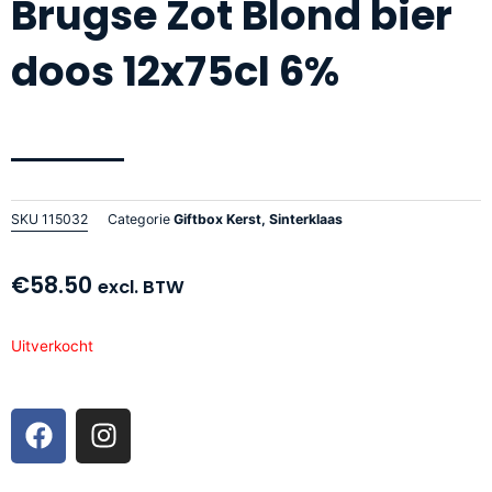
Brugse Zot Blond bier
doos 12x75cl 6%
SKU
115032
Categorie
Giftbox Kerst, Sinterklaas
€
58.50
excl. BTW
Uitverkocht
F
I
a
n
c
s