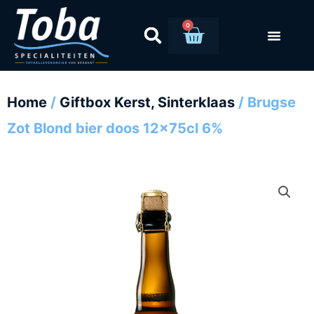
Ga
naar
0
Winkelwag
de
inhoud
Home
/
Giftbox Kerst, Sinterklaas
/ Brugse
Zot Blond bier doos 12x75cl 6%