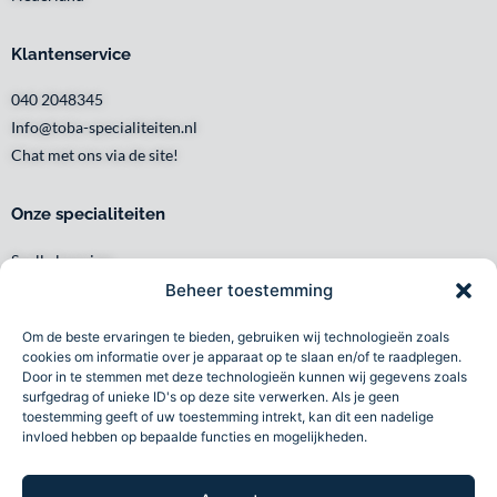
Klantenservice
040 2048345
Info@toba-specialiteiten.nl
Chat met ons via de site!
Onze specialiteiten
Snelle levering
Waar en wanneer u het wilt
Beheer toestemming
Service met een glimlach
Om de beste ervaringen te bieden, gebruiken wij technologieën zoals
Persoonlijk en lokaal
cookies om informatie over je apparaat op te slaan en/of te raadplegen.
Duurzaam
Door in te stemmen met deze technologieën kunnen wij gegevens zoals
surfgedrag of unieke ID's op deze site verwerken. Als je geen
Betrouwbaar
toestemming geeft of uw toestemming intrekt, kan dit een nadelige
invloed hebben op bepaalde functies en mogelijkheden.
Toba specialiteiten B.V 2026©