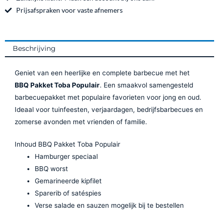
k
a
Prijsafspraken voor vaste afnemers
m
Beschrijving
Geniet van een heerlijke en complete barbecue met het
BBQ Pakket Toba Populair
. Een smaakvol samengesteld
barbecuepakket met populaire favorieten voor jong en oud.
Ideaal voor tuinfeesten, verjaardagen, bedrijfsbarbecues en
zomerse avonden met vrienden of familie.
Inhoud BBQ Pakket Toba Populair
Hamburger speciaal
BBQ worst
Gemarineerde kipfilet
Sparerib of satéspies
Verse salade en sauzen mogelijk bij te bestellen