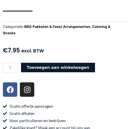
Categorieën
BBQ Pakketen & Feest Arrangementen
,
Catering &
Snacks
€
7.95
excl. BTW
BBQ
Toevoegen aan winkelwagen
Pakket
–
F
I
Toba
a
n
Populair
c
s
aantal
e
t
Gratis offerte aanvragen
b
a
Gratis afhalen
o
g
Voor particulieren en bedrijven
o
r
Zakelijke klant? Maak een account bij ons aan.