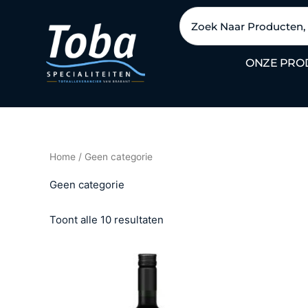
Ga
Zoeken
naar
de
ONZE PRO
inhoud
Home
/ Geen categorie
Geen categorie
Toont alle 10 resultaten