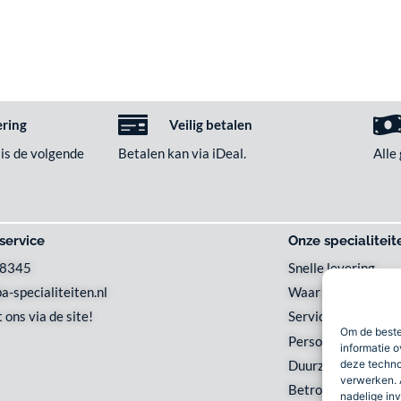
ering
Veilig betalen
 is de volgende
Betalen kan via iDeal.
Alle
service
Onze specialiteit
48345
Snelle levering
a-specialiteiten.nl
Waar en wanneer u 
 ons via de site!
Service met een gl
Om de beste
Persoonlijk en loka
informatie o
Duurzaam
deze techno
verwerken. 
Betrouwbaar
nadelige in