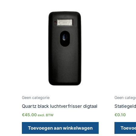
Geen categorie
Geen categ
Quartz black luchtverfrisser digtaal
Statiegeld
€
45.00
€
0.10
excl. BTW
Toevoegen aan winkelwagen
Toevo