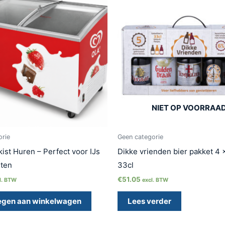
NIET OP VOORRAA
orie
Geen categorie
kist Huren – Perfect voor IJs
Dikke vrienden bier pakket 4 x
nten
33cl
€
51.05
l. BTW
excl. BTW
egen aan winkelwagen
Lees verder