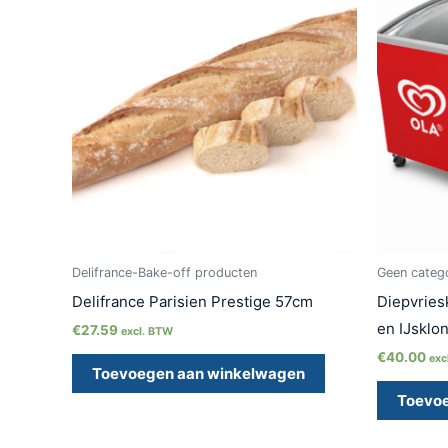
Delifrance-Bake-off producten
Geen categ
Delifrance Parisien Prestige 57cm
Diepvries
en IJsklo
€
27.59
excl. BTW
€
40.00
exc
Toevoegen aan winkelwagen
Toevo