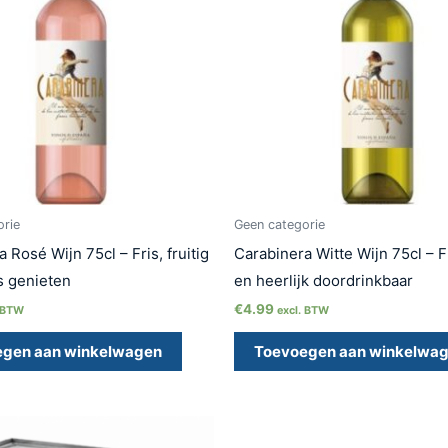
orie
Geen categorie
 Rosé Wijn 75cl – Fris, fruitig
Carabinera Witte Wijn 75cl – Fr
 genieten
en heerlijk doordrinkbaar
€
4.99
. BTW
excl. BTW
egen aan winkelwagen
Toevoegen aan winkelwa