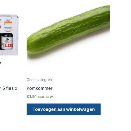
D
Geen categorie
 5 fles x
Komkommer
€
1.91
excl. BTW
Toevoegen aan winkelwagen