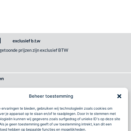
exclusief b.t.w
 getoonde prijzen zijn exclusief BTW
en
het wilt
Beheer toestemming
imlach
 ervaringen te bieden, gebruiken wij technologieën zoals cookies om
al
ver je apparaat op te slaan en/of te raadplegen. Door in te stemmen met
logieën kunnen wij gegevens zoals surfgedrag of unieke ID's op deze site
Als je geen toestemming geeft of uw toestemming intrekt, kan dit een
vloed hebben op bepaalde functies en mogelijkheden.