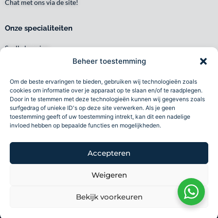
Chat met ons via de site!
Onze specialiteiten
Snelle levering
Waar en wanneer u het wilt
Beheer toestemming
Service met een glimlach
Om de beste ervaringen te bieden, gebruiken wij technologieën zoals
Persoonlijk en lokaal
cookies om informatie over je apparaat op te slaan en/of te raadplegen.
Duurzaam
Door in te stemmen met deze technologieën kunnen wij gegevens zoals
surfgedrag of unieke ID's op deze site verwerken. Als je geen
Betrouwbaar
toestemming geeft of uw toestemming intrekt, kan dit een nadelige
invloed hebben op bepaalde functies en mogelijkheden.
Toba specialiteiten B.V 2026©
Accepteren
Volg ons
Weigeren
F
I
L
a
n
i
Bekijk voorkeuren
Wij accepteren
c
s
n
e
t
k