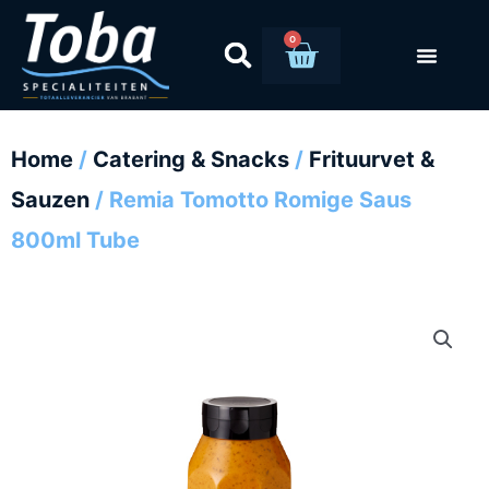
Ga
naar
0
Winkelwag
de
inhoud
Home
/
Catering & Snacks
/
Frituurvet &
Sauzen
/ Remia Tomotto Romige Saus
800ml Tube