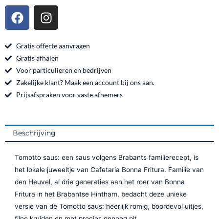
Romige
F
I
Saus
a
n
800ml
c
s
Tube
e
t
Gratis offerte aanvragen
aantal
b
a
Gratis afhalen
o
g
Voor particulieren en bedrijven
o
r
Zakelijke klant? Maak een account bij ons aan.
k
a
Prijsafspraken voor vaste afnemers
m
Beschrijving
Tomotto saus: een saus volgens Brabants familierecept, is
het lokale juweeltje van Cafetaria Bonna Fritura. Familie van
den Heuvel, al drie generaties aan het roer van Bonna
Fritura in het Brabantse Hintham, bedacht deze unieke
versie van de Tomotto saus: heerlijk romig, boordevol uitjes,
fijne kruiden en met precies genoeg pit.