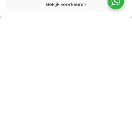
Bekijk voorkeuren
De prijzen van grote biermerken
blijven maar stijgen. Voor veel
horecaondernemers is dat een