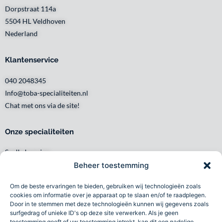
Dorpstraat 114a
5504 HL Veldhoven
Nederland
Klantenservice
040 2048345
Info@toba-specialiteiten.nl
Chat met ons via de site!
Onze specialiteiten
Snelle levering
Waar en wanneer u het wilt
Beheer toestemming
Service met een glimlach
Om de beste ervaringen te bieden, gebruiken wij technologieën zoals
Persoonlijk en lokaal
cookies om informatie over je apparaat op te slaan en/of te raadplegen.
Duurzaam
Door in te stemmen met deze technologieën kunnen wij gegevens zoals
surfgedrag of unieke ID's op deze site verwerken. Als je geen
Betrouwbaar
toestemming geeft of uw toestemming intrekt, kan dit een nadelige