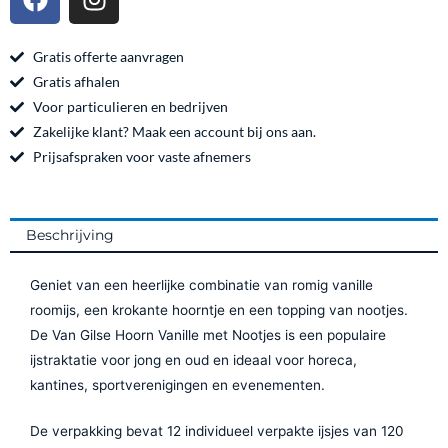
a
n
met
c
s
Nootjes
e
t
Gratis offerte aanvragen
–
b
a
Gratis afhalen
12
o
g
Voor particulieren en bedrijven
x
o
r
Zakelijke klant? Maak een account bij ons aan.
120
k
a
Prijsafspraken voor vaste afnemers
ml
m
aantal
Beschrijving
Geniet van een heerlijke combinatie van romig vanille
roomijs, een krokante hoorntje en een topping van nootjes.
De Van Gilse Hoorn Vanille met Nootjes is een populaire
ijstraktatie voor jong en oud en ideaal voor horeca,
kantines, sportverenigingen en evenementen.
De verpakking bevat 12 individueel verpakte ijsjes van 120