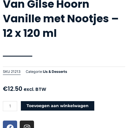
Van Gilse Hoorn
Vanille met Nootjes –
12 x 120 ml
SKU
21213
Categorie
IJs & Desserts
€
12.50
excl. BTW
Van
Toevoegen aan winkelwagen
Gilse
Hoorn
F
I
Vanille