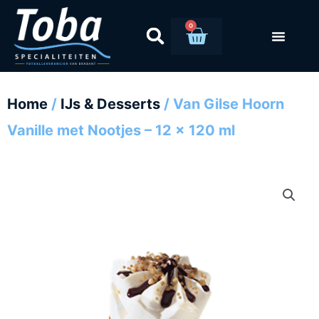
Ga
naar
0
Winkelwag
de
inhoud
Home
/
IJs & Desserts
/ Van Gilse Hoorn
Vanille met Nootjes – 12 x 120 ml