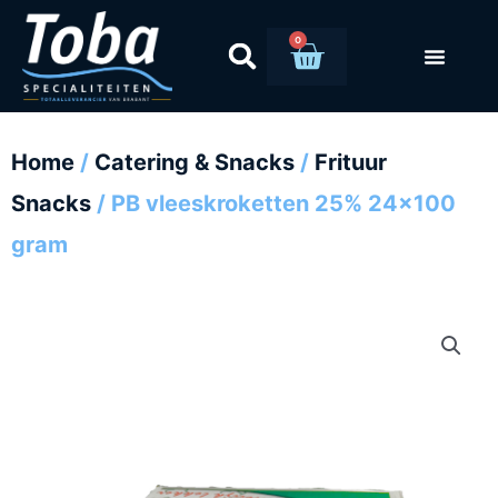
Ga
naar
0
Winkelwag
de
inhoud
Home
/
Catering & Snacks
/
Frituur
Snacks
/ PB vleeskroketten 25% 24×100
gram