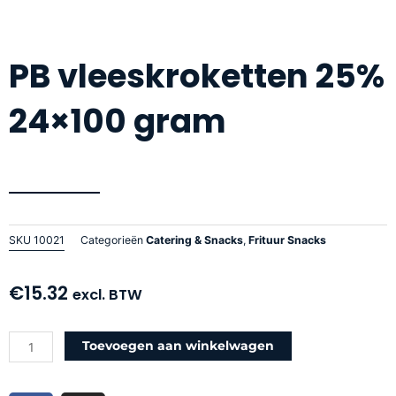
PB vleeskroketten 25%
24×100 gram
SKU
10021
Categorieën
Catering & Snacks
,
Frituur Snacks
€
15.32
excl. BTW
PB
Toevoegen aan winkelwagen
vleeskroketten
25%