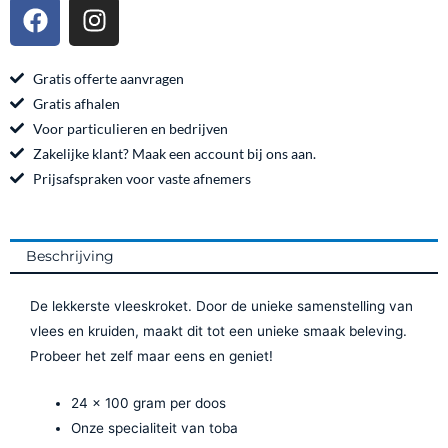
F
I
24x100
a
n
gram
c
s
aantal
e
t
Gratis offerte aanvragen
b
a
Gratis afhalen
o
g
Voor particulieren en bedrijven
o
r
Zakelijke klant? Maak een account bij ons aan.
k
a
Prijsafspraken voor vaste afnemers
m
Beschrijving
De lekkerste vleeskroket. Door de unieke samenstelling van
vlees en kruiden, maakt dit tot een unieke smaak beleving.
Probeer het zelf maar eens en geniet!
24 x 100 gram per doos
Onze specialiteit van toba