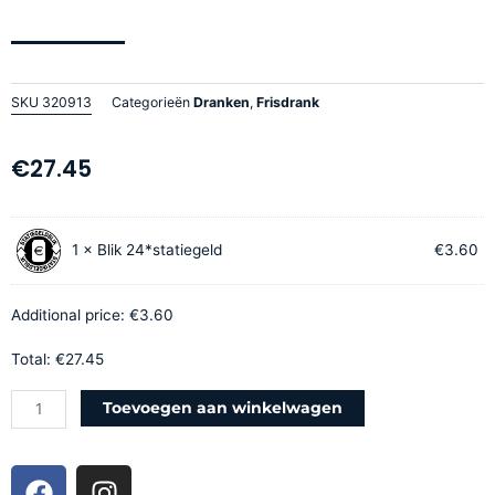
SKU
320913
Categorieën
Dranken
,
Frisdrank
€
27.45
Lipton
1
×
Blik 24*statiegeld
€
3.60
ice
tea
lemon
Additional price:
€
3.60
tray
Total:
€
27.45
24x33
cl
Toevoegen aan winkelwagen
blik
aantal
F
I