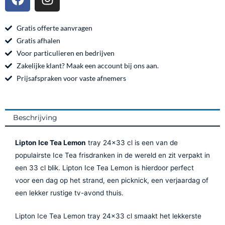
a
n
c
s
e
t
Gratis offerte aanvragen
b
a
Gratis afhalen
o
g
Voor particulieren en bedrijven
o
r
Zakelijke klant? Maak een account bij ons aan.
k
a
Prijsafspraken voor vaste afnemers
m
Beschrijving
Lipton Ice Tea Lemon
tray 24×33 cl is een van de
populairste Ice Tea frisdranken in de wereld en zit verpakt in
een
3
3 cl blik. Lipton Ice Tea Lemon is hierdoor perfect
voor een dag op het strand, een picknick, een verjaardag of
een lekker rustige tv-avond thuis.
Lipton Ice Tea Lemon tray 24×33 cl smaakt het lekkerste