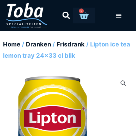
Ga
naar
0
Winkelwag
de
inhoud
Home
/
Dranken
/
Frisdrank
/ Lipton ice tea
lemon tray 24×33 cl blik