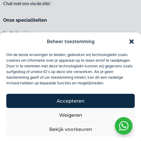
Chat met ons via de site!
Onze specialiteiten
Snelle levering
Waar en wanneer u het wilt
Beheer toestemming
Service met een glimlach
Om de beste ervaringen te bieden, gebruiken wij technologieën zoals
Persoonlijk en lokaal
cookies om informatie over je apparaat op te slaan en/of te raadplegen.
Duurzaam
Door in te stemmen met deze technologieën kunnen wij gegevens zoals
surfgedrag of unieke ID's op deze site verwerken. Als je geen
Betrouwbaar
toestemming geeft of uw toestemming intrekt, kan dit een nadelige
invloed hebben op bepaalde functies en mogelijkheden.
Toba specialiteiten B.V 2026©
Accepteren
Volg ons
Weigeren
F
I
L
a
n
i
Bekijk voorkeuren
Wij accepteren
c
s
n
e
t
k