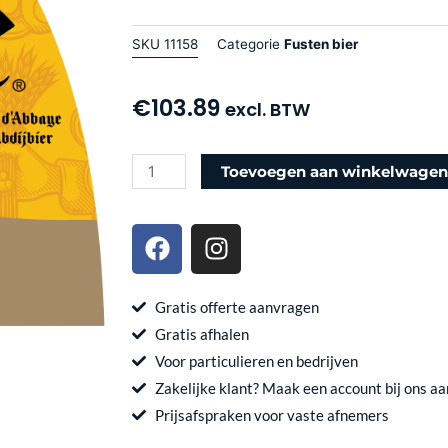
SKU
11158
Categorie
Fusten bier
€
103.89
excl. BTW
Leffe
Toevoegen aan winkelwage
blond
Fust
F
I
20
a
n
liter
c
s
aantal
e
t
Gratis offerte aanvragen
b
a
Gratis afhalen
o
g
Voor particulieren en bedrijven
o
r
Zakelijke klant? Maak een account bij ons aa
k
a
Prijsafspraken voor vaste afnemers
m