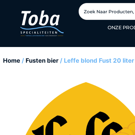
Ga
Zoeken
naar
de
ONZE PRO
inhoud
Home
/
Fusten bier
/ Leffe blond Fust 20 liter