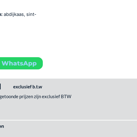
n:
abdijkaas, sint-
a WhatsApp
exclusief b.t.w
 getoonde prijzen zijn exclusief BTW
en