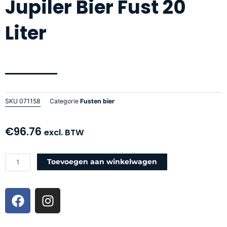
Jupiler Bier Fust 20
Liter
SKU
071158
Categorie
Fusten bier
€
96.76
excl. BTW
Jupiler
Toevoegen aan winkelwagen
Bier
Fust
F
I
20
a
n
Liter
c
s
aantal