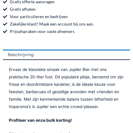
e
t
Gratis offerte aanvragen
b
a
Gratis afhalen
o
g
Voor particulieren en bedrijven
o
r
Zakelijke klant? Maak een account bij ons aan.
k
a
Prijsafspraken voor vaste afnemers
m
Beschrijving
Ervaar de klassieke smaak van Jupiler Bier met ons
praktische 20-liter fust. Dit populaire pilsje, beroemd om zijn
frisse en doordrinkbare karakter, is de ideale keuze voor
feesten, barbecues of gezellige avonden met vrienden en
familie. Met zijn kenmerkende balans tussen bitterheid en
hoparoma’s is Jupiler een echte crowd-pleaser.
Profiteer van onze bulk korting!