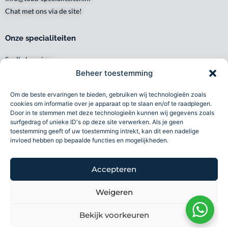
Chat met ons via de site!
Onze specialiteiten
Snelle levering
Waar en wanneer u het wilt
Beheer toestemming
Service met een glimlach
Om de beste ervaringen te bieden, gebruiken wij technologieën zoals
Persoonlijk en lokaal
cookies om informatie over je apparaat op te slaan en/of te raadplegen.
Duurzaam
Door in te stemmen met deze technologieën kunnen wij gegevens zoals
surfgedrag of unieke ID's op deze site verwerken. Als je geen
Betrouwbaar
toestemming geeft of uw toestemming intrekt, kan dit een nadelige
invloed hebben op bepaalde functies en mogelijkheden.
Toba specialiteiten B.V 2026©
Accepteren
Volg ons
Weigeren
F
I
L
a
n
i
Bekijk voorkeuren
Wij accepteren
c
s
n