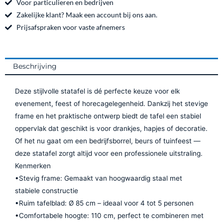
o
g
Voor particulieren en bedrijven
o
r
Zakelijke klant? Maak een account bij ons aan.
k
a
Prijsafspraken voor vaste afnemers
m
Beschrijving
Deze stijlvolle statafel is dé perfecte keuze voor elk
evenement, feest of horecagelegenheid. Dankzij het stevige
frame en het praktische ontwerp biedt de tafel een stabiel
oppervlak dat geschikt is voor drankjes, hapjes of decoratie.
Of het nu gaat om een bedrijfsborrel, beurs of tuinfeest —
deze statafel zorgt altijd voor een professionele uitstraling.
Kenmerken
•Stevig frame: Gemaakt van hoogwaardig staal met
stabiele constructie
•Ruim tafelblad: Ø 85 cm – ideaal voor 4 tot 5 personen
•Comfortabele hoogte: 110 cm, perfect te combineren met