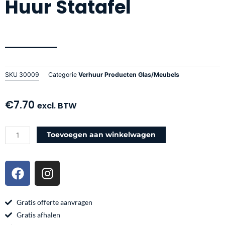
Huur Statafel
SKU
30009
Categorie
Verhuur Producten Glas/Meubels
€
7.70
excl. BTW
Huur
Toevoegen aan winkelwagen
Statafel
aantal
F
I
a
n
c
s
e
t
Gratis offerte aanvragen
b
a
Gratis afhalen