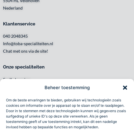
5504 HL Veldhoven
Nederland
Klantenservice
040 2048345
Info@toba-specialiteiten.nl
Chat met ons via de site!
Onze specialiteiten
Snelle levering
Waar en wanneer u het wilt
Beheer toestemming
Service met een glimlach
Om de beste ervaringen te bieden, gebruiken wij technologieën zoals
Persoonlijk en lokaal
cookies om informatie over je apparaat op te slaan en/of te raadplegen.
Duurzaam
Door in te stemmen met deze technologieën kunnen wij gegevens zoals
surfgedrag of unieke ID's op deze site verwerken. Als je geen
Betrouwbaar
toestemming geeft of uw toestemming intrekt, kan dit een nadelige
invloed hebben op bepaalde functies en mogelijkheden.