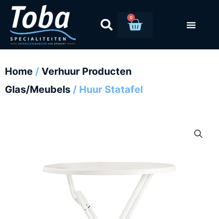
Ga
naar
0
Winkelwag
de
inhoud
Home
/
Verhuur Producten
Glas/Meubels
/ Huur Statafel