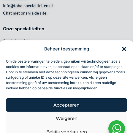
Info@toba-specialiteiten.nl
Chat met ons via de site!
Onze specialiteiten
Snelle levering
Waar en wanneer u het wilt
Beheer toestemming
Service met een glimlach
Om de beste ervaringen te bieden, gebruiken wij technologieën zoals
Persoonlijk en lokaal
cookies om informatie over je apparaat op te slaan en/of te raadplegen.
Duurzaam
Door in te stemmen met deze technologieën kunnen wij gegevens zoals
surfgedrag of unieke ID's op deze site verwerken. Als je geen
Betrouwbaar
toestemming geeft of uw toestemming intrekt, kan dit een nadelige
invloed hebben op bepaalde functies en mogelijkheden.
Toba specialiteiten B.V 2026©
Accepteren
Volg ons
Weigeren
F
I
L
a
n
i
Bekijk voorkeuren