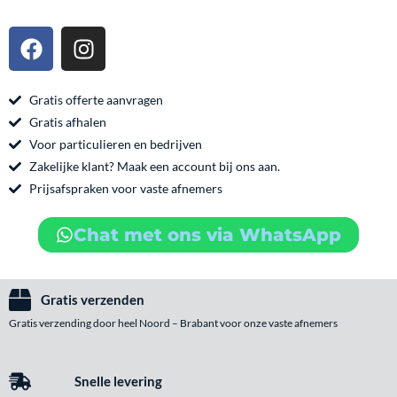
Weizen
F
I
20
a
n
liter
c
s
particulier
e
t
Gratis offerte aanvragen
aantal
b
a
Gratis afhalen
o
g
Voor particulieren en bedrijven
o
r
Zakelijke klant? Maak een account bij ons aan.
k
a
Prijsafspraken voor vaste afnemers
m
Chat met ons via WhatsApp
Gratis verzenden
Gratis verzending door heel Noord – Brabant voor onze vaste afnemers
Snelle levering