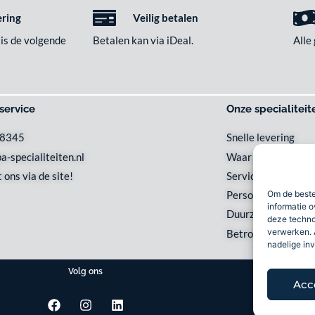
ering
Veilig betalen
 is de volgende
Betalen kan via iDeal.
Alle
service
Onze specialiteit
48345
Snelle levering
a-specialiteiten.nl
Waar en wanneer u 
 ons via de site!
Service met een gl
Om de beste
Persoonlijk en loka
informatie o
Duurzaam
deze techno
verwerken. 
Betrouwbaar
nadelige in
Volg ons
Acc
F
I
L
a
n
i