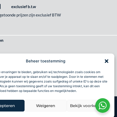
exclusief b.t.w
 getoonde prijzen zijn exclusief BTW
en
het wilt
Beheer toestemming
imlach
 ervaringen te bieden, gebruiken wij technologieën zoals cookies om
al
ver je apparaat op te slaan en/of te raadplegen. Door in te stemmen met
logieën kunnen wij gegevens zoals surfgedrag of unieke ID's op deze site
Als je geen toestemming geeft of uw toestemming intrekt, kan dit een
vloed hebben op bepaalde functies en mogelijkheden.
Wij accepteren
epteren
Weigeren
Bekijk voorkeuren