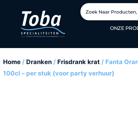
Ga
Zoeken
naar
de
ONZE PRO
inhoud
Home
/
Dranken
/
Frisdrank krat
/ Fanta Oran
100cl – per stuk (voor party verhuur)