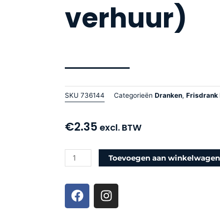
verhuur)
SKU
736144
Categorieën
Dranken
,
Frisdrank 
€
2.35
excl. BTW
Fanta
Toevoegen aan winkelwage
Orange
fles
F
I
100cl
a
n
–
c
s