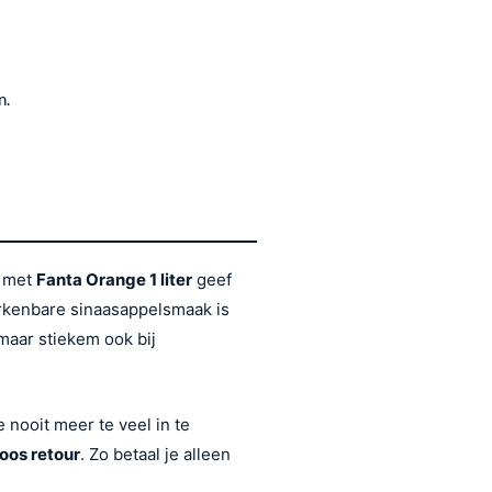
n.
— met
Fanta Orange 1 liter
geef
herkenbare sinaasappelsmaak is
 maar stiekem ook bij
 nooit meer te veel in te
oos retour
. Zo betaal je alleen