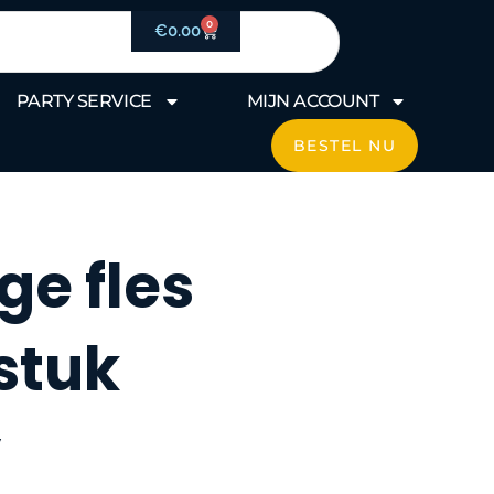
0
Winkelwagen
€
0.00
PARTY SERVICE
MIJN ACCOUNT
BESTEL NU
ge fles
 stuk
y