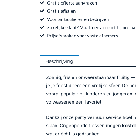
per
e
t
Gratis offerte aanvragen
stuk
b
a
Gratis afhalen
o
g
(voor
Voor particulieren en bedrijven
o
r
party
Zakelijke klant? Maak een account bij ons aa
k
a
verhuur)
Prijsafspraken voor vaste afnemers
m
aantal
Beschrijving
Zonnig, fris en onweerstaanbaar fruitig 
je je feest direct een vrolijke sfeer. De 
vooral populair bij kinderen en jongeren,
volwassenen een favoriet.
Dankzij onze party verhuur service hoef je
slaan. Ongeopende flessen mogen
kostel
wat er écht is gedronken.