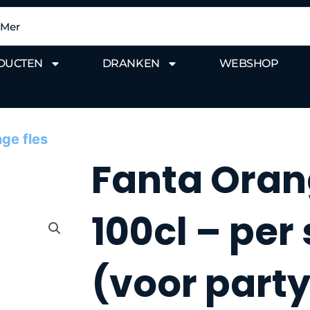
DUCTEN
DRANKEN
WEBSHOP
ge fles
Fanta Oran
100cl – per
(voor part