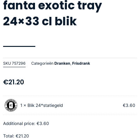
fanta exotic tray
24×33 cl blik
SKU
757296
Categorieën
Dranken
,
Frisdrank
€
21.20
fanta
1
×
Blik 24*statiegeld
€
3.60
exotic
tray
24x33
Additional price:
€
3.60
cl
Total:
€
21.20
blik