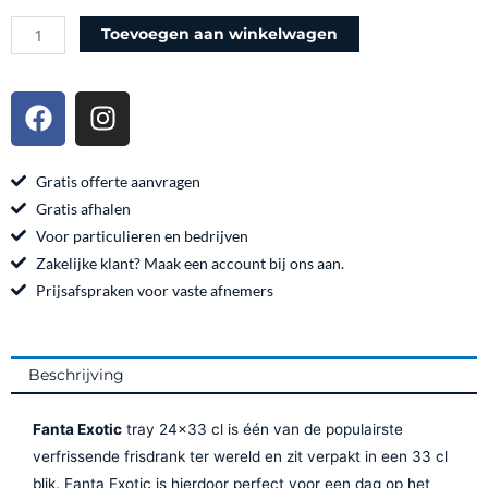
aantal
Toevoegen aan winkelwagen
F
I
a
n
c
s
e
t
Gratis offerte aanvragen
b
a
Gratis afhalen
o
g
Voor particulieren en bedrijven
o
r
Zakelijke klant? Maak een account bij ons aan.
k
a
Prijsafspraken voor vaste afnemers
m
Beschrijving
Fanta Exotic
tray 24×33 cl is één van de populairste
verfrissende frisdrank ter wereld en zit verpakt in een 33 cl
blik. Fanta Exotic is hierdoor perfect voor een dag op het