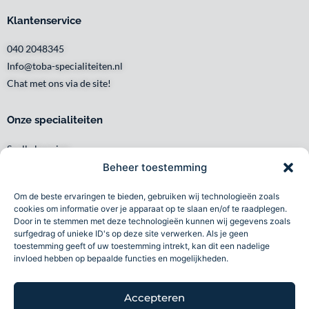
Klantenservice
040 2048345
Info@toba-specialiteiten.nl
Chat met ons via de site!
Onze specialiteiten
Snelle levering
Waar en wanneer u het wilt
Beheer toestemming
Service met een glimlach
Om de beste ervaringen te bieden, gebruiken wij technologieën zoals
Persoonlijk en lokaal
cookies om informatie over je apparaat op te slaan en/of te raadplegen.
Duurzaam
Door in te stemmen met deze technologieën kunnen wij gegevens zoals
surfgedrag of unieke ID's op deze site verwerken. Als je geen
Betrouwbaar
toestemming geeft of uw toestemming intrekt, kan dit een nadelige
invloed hebben op bepaalde functies en mogelijkheden.
Toba specialiteiten B.V 2026©
Accepteren
Volg ons