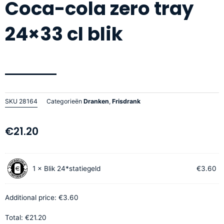
Coca-cola zero tray
24×33 cl blik
SKU
28164
Categorieën
Dranken
,
Frisdrank
€
21.20
Coca-
1
×
Blik 24*statiegeld
€
3.60
cola
zero
tray
Additional price:
€
3.60
24x33
Total:
€
21.20
cl