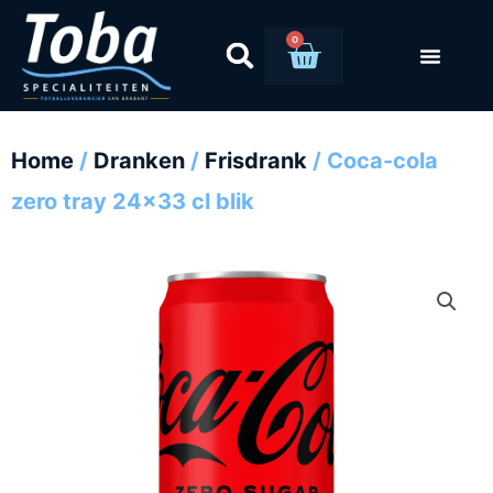
Ga
naar
0
Winkelwag
de
inhoud
Home
/
Dranken
/
Frisdrank
/ Coca-cola
zero tray 24×33 cl blik