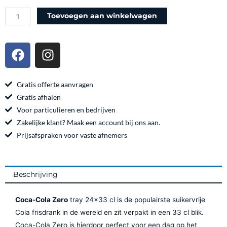
blik
Toevoegen aan winkelwagen
aantal
F
I
a
n
c
s
e
t
Gratis offerte aanvragen
b
a
Gratis afhalen
o
g
Voor particulieren en bedrijven
o
r
Zakelijke klant? Maak een account bij ons aan.
k
a
Prijsafspraken voor vaste afnemers
m
Beschrijving
Coca-Cola Zero
tray 24×33 cl is de populairste suikervrije
Cola frisdrank in de wereld en zit verpakt in een 33 cl blik.
Coca-Cola Zero is hierdoor perfect voor een dag op het