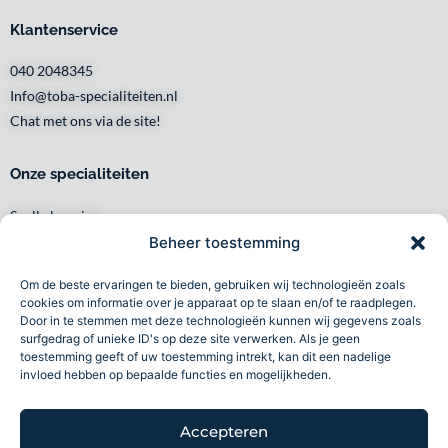
Klantenservice
040 2048345
Info@toba-specialiteiten.nl
Chat met ons via de site!
Onze specialiteiten
Snelle levering
Waar en wanneer u het wilt
Beheer toestemming
Service met een glimlach
Om de beste ervaringen te bieden, gebruiken wij technologieën zoals
Persoonlijk en lokaal
cookies om informatie over je apparaat op te slaan en/of te raadplegen.
Duurzaam
Door in te stemmen met deze technologieën kunnen wij gegevens zoals
surfgedrag of unieke ID's op deze site verwerken. Als je geen
Betrouwbaar
toestemming geeft of uw toestemming intrekt, kan dit een nadelige
invloed hebben op bepaalde functies en mogelijkheden.
Toba specialiteiten B.V 2026©
Accepteren
Volg ons