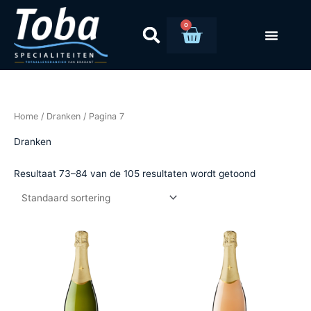
Ga
naar
0
Winkelwag
de
inhoud
Home
/
Dranken
/ Pagina 7
Dranken
Resultaat 73–84 van de 105 resultaten wordt getoond