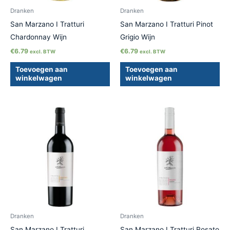
Dranken
Dranken
San Marzano I Tratturi
San Marzano I Tratturi Pinot
Chardonnay Wijn
Grigio Wijn
€
6.79
€
6.79
excl. BTW
excl. BTW
Toevoegen aan
Toevoegen aan
winkelwagen
winkelwagen
Dranken
Dranken
San Marzano I Tratturi
San Marzano I Tratturi Rosato