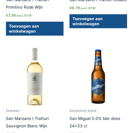
Primitivo Rode Wijn
€
6.79
excl. BTW
€
7.39
excl. BTW
Toevoegen aan
winkelwagen
Toevoegen aan
winkelwagen
Dranken
Alcoholvrij drank
San Marzano I Tratturi
San Miguel 0.0% bier doos
Sauvignon Blanc Wijn
24×33 cl