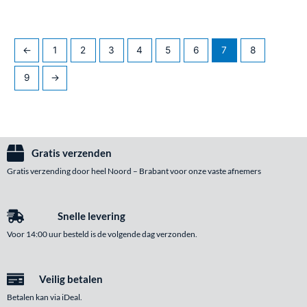
←
1
2
3
4
5
6
7
8
9
→
Gratis verzenden
Gratis verzending door heel Noord – Brabant voor onze vaste afnemers
Snelle levering
Voor 14:00 uur besteld is de volgende dag verzonden.
Veilig betalen
Betalen kan via iDeal.