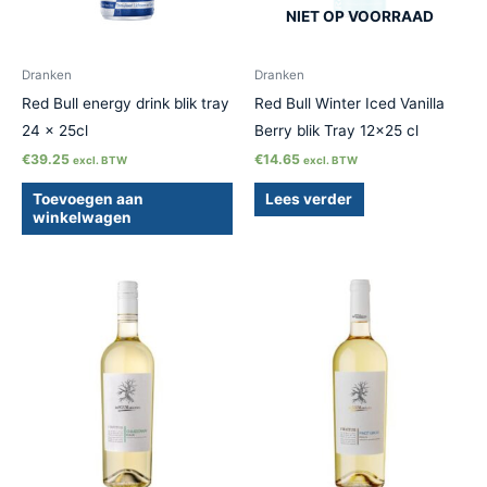
NIET OP VOORRAAD
Dranken
Dranken
Red Bull energy drink blik tray
Red Bull Winter Iced Vanilla
24 x 25cl
Berry blik Tray 12×25 cl
€
39.25
€
14.65
excl. BTW
excl. BTW
Toevoegen aan
Lees verder
winkelwagen