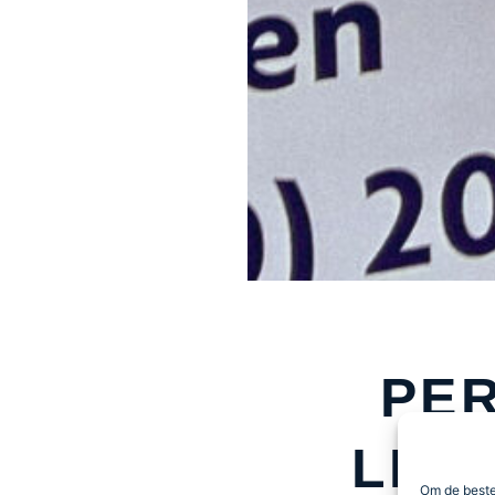
PE
LEVE
Om de beste