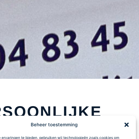
RSOONLIJKE
Beheer toestemming
RING TOT IN
 ervaringen te bieden, gebruiken wij technologieën zoals cookies om