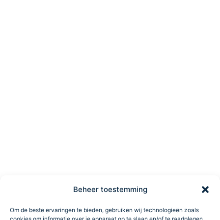
Beheer toestemming
Om de beste ervaringen te bieden, gebruiken wij technologieën zoals
cookies om informatie over je apparaat op te slaan en/of te raadplegen.